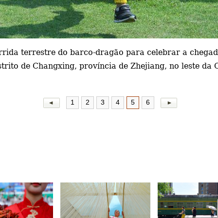
rida terrestre do barco-dragão para celebrar a chega
trito de Changxing, província de Zhejiang, no leste da
1
2
3
4
5
6