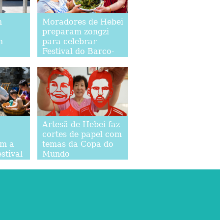
m
Moradores de Hebei
preparam zongzi
m
para celebrar
Festival do Barco-
o em
Dragão
Artesã de Hebei faz
cortes de papel com
am a
temas da Copa do
stival
Mundo
gão