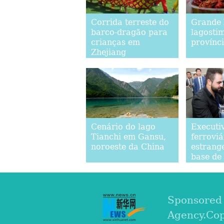
Corrida terreste do
Grande 
barco-dragão para
lagosti
crianças em
provínci
Zhejiang
Cenário do lago
Executi
Tianchi em Gansu,
ferroviá
noroeste da China
estrange
base de
para fu
de ferro
velocid
Sponsored
Agency.Co