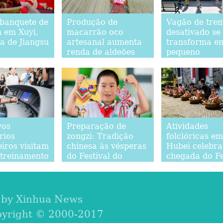
banquete de
Produção de
Vagão de tre
m em Xuyi,
macarrão oco
desativado se
a de Jiangsu
artesanal aumenta
transforma e
renda de aldeões
pequeno
em Handan, Hebei
supermercad
Xi'an
vos
Preparação de
Atividades
rios
zongzi: Tradição
folclóricas em
iros visitam
chinesa às vésperas
Hubei celebr
 treinamento
do Festival do
chegada do Fe
ncionários
Barco-Dragão
do Barco-Dra
vias de alta
ade
 by Xinhua News
pyright © 2000-2017