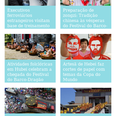
Executivos
Preparação de
ferroviários
zongzi: Tradição
estrangeiros visitam
chinesa às vésperas
base de treinamento
do Festival do Barco-
para funcionários de
Dragão
ferrovias de alta
velocidade
Atividades folclóricas
Artesã de Hebei faz
em Hubei celebram a
cortes de papel com
chegada do Festival
temas da Copa do
do Barco-Dragão
Mundo