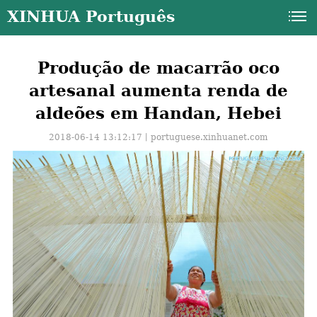
XINHUA Português
Produção de macarrão oco
artesanal aumenta renda de
aldeões em Handan, Hebei
2018-06-14 13:12:17丨
portuguese.xinhuanet.com
a