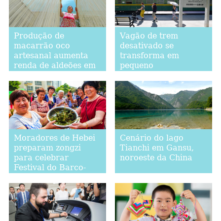
Produção de
Vagão de trem
macarrão oco
desativado se
artesanal aumenta
transforma em
renda de aldeões em
pequeno
Handan, Hebei
supermercado em
Xi'an
Moradores de Hebei
Cenário do lago
preparam zongzi
Tianchi em Gansu,
para celebrar
noroeste da China
Festival do Barco-
Dragão