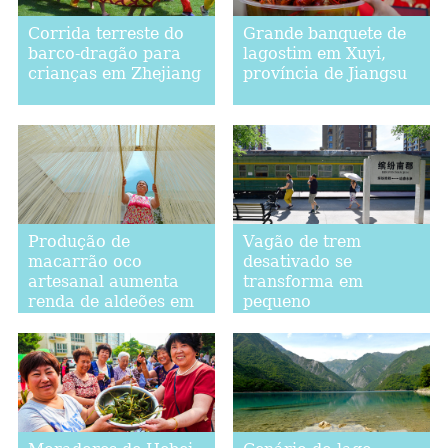
Corrida terreste do
Grande banquete de
barco-dragão para
lagostim em Xuyi,
crianças em Zhejiang
província de Jiangsu
Produção de
Vagão de trem
macarrão oco
desativado se
artesanal aumenta
transforma em
renda de aldeões em
pequeno
Handan, Hebei
supermercado em
Xi'an