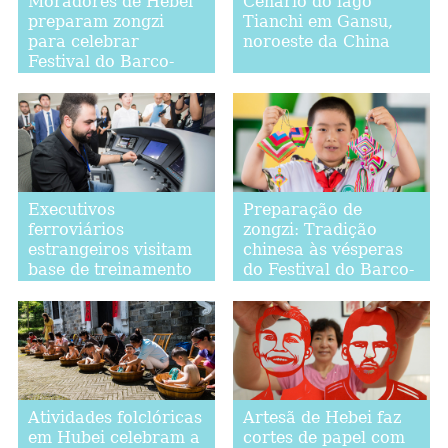
Moradores de Hebei
Cenário do lago
preparam zongzi
Tianchi em Gansu,
para celebrar
noroeste da China
Festival do Barco-
Dragão
Executivos
Preparação de
ferroviários
zongzi: Tradição
estrangeiros visitam
chinesa às vésperas
base de treinamento
do Festival do Barco-
para funcionários de
Dragão
ferrovias de alta
velocidade
Atividades folclóricas
Artesã de Hebei faz
em Hubei celebram a
cortes de papel com