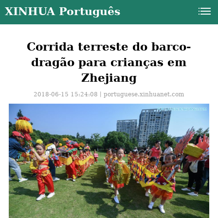
XINHUA Português
Corrida terreste do barco-
dragão para crianças em
Zhejiang
2018-06-15 15:24:08丨
portuguese.xinhuanet.com
a