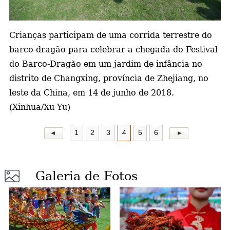
a
Crianças participam de uma corrida terrestre do
barco-dragão para celebrar a chegada do Festival
do Barco-Dragão em um jardim de infância no
distrito de Changxing, província de Zhejiang, no
leste da China, em 14 de junho de 2018.
(Xinhua/Xu Yu)
1
2
3
4
5
6
Galeria de Fotos