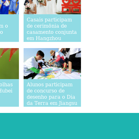
Casais participam
m o
de cerimônia de
do
casamento conjunta
em Hangzhou
olhas
Alunos participam
Hubei
de concurso de
desenho para o Dia
da Terra em Jiangsu