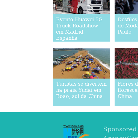
Evento Huawei 5G
Desfile
Truck Roadshow
de Moda
em Madrid,
Paulo
Espanha
Turistas se divertem
Flores 
na praia Yudai em
floresc
Boao, sul da China
China
Sponsored