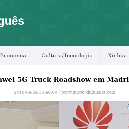
guês
Economia
Cultura/Tecnologia
Xinhua 
awei 5G Truck Roadshow em Madri
2018-04-24 16:46:00丨
portuguese.xinhuanet.com