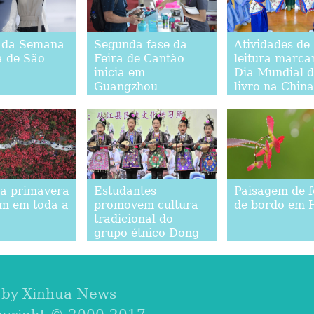
s da Semana
Segunda fase da
Atividades de
 de São
Feira de Cantão
leitura marca
inicia em
Dia Mundial 
Guangzhou
livro na China
da primavera
Estudantes
Paisagem de f
em em toda a
promovem cultura
de bordo em 
tradicional do
grupo étnico Dong
em Guizhou
 by Xinhua News