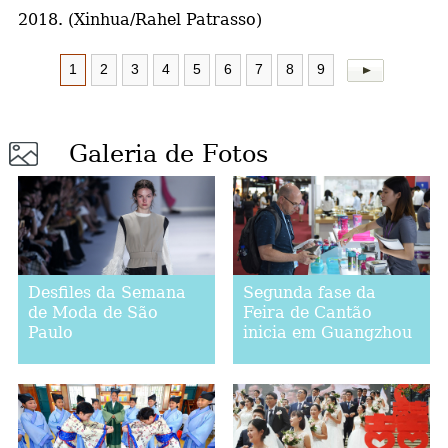
2018. (Xinhua/Rahel Patrasso)
1
2
3
4
5
6
7
8
9
Galeria de Fotos
Desfiles da Semana
Segunda fase da
de Moda de São
Feira de Cantão
Paulo
inicia em Guangzhou