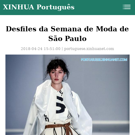
XINHUA Português
Desfiles da Semana de Moda de
São Paulo
2018-04-24 15:51:00丨
portuguese.xinhuanet.com
a