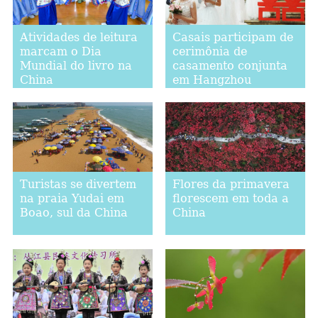
Atividades de leitura
Casais participam de
marcam o Dia
cerimônia de
Mundial do livro na
casamento conjunta
China
em Hangzhou
Turistas se divertem
Flores da primavera
na praia Yudai em
florescem em toda a
Boao, sul da China
China