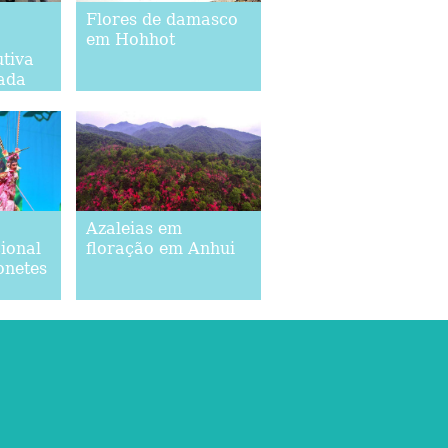
Flores de damasco
em Hohhot
tiva
zada
Azaleias em
ional
floração em Anhui
onetes
,
ina