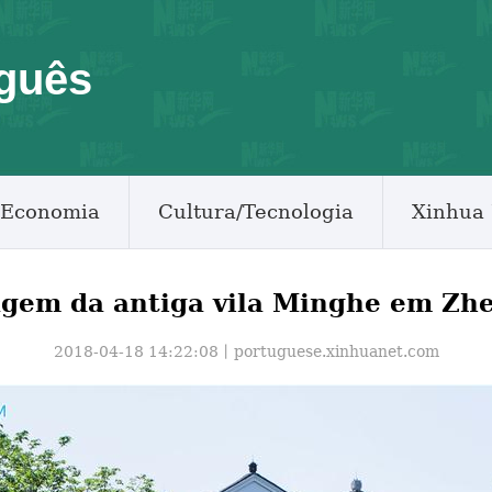
guês
Economia
Cultura/Tecnologia
Xinhua 
agem da antiga vila Minghe em Zhe
2018-04-18 14:22:08丨
portuguese.xinhuanet.com