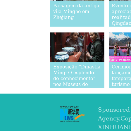
Paisagem da antiga
Evento 
vila Minghe em
apreciaç
Zhejiang
realiza
Qingdao,
China
Exposição "Dinastia
Cerimôn
Ming: O esplendor
lançame
do conhecimento"
tempora
nos Museus do
turismo
Kremlin de Moscou
Sponsored
Agency.Co
XINHUANET.