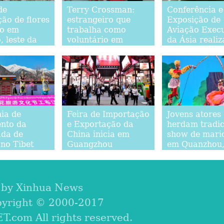
de
Terry Crossman:
Conferência e
ão de flores
estrangeiro que
Exposição de
do em
trabalha como
Aviação Execu
 leste da
voluntário em
da Ásia reali
Beijing
em Shanghai
ia de
Feira de Importação
Jovens atores
nto da
e Exportação da
herdam tradic
da de
China inicia em
show de mari
 no Tibet
Guangzhou
em Quanzhou
sudeste da Ch
 by Xinhua News
pyright © 2000-2017
com All rights reserved.