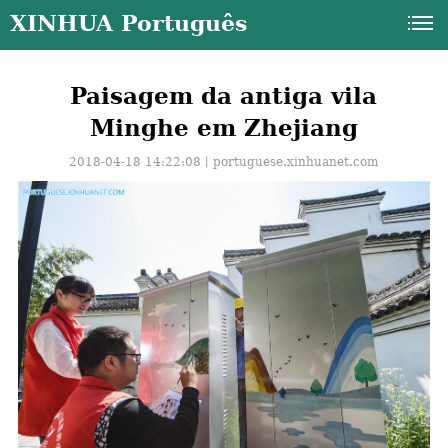
XINHUA Português
Paisagem da antiga vila
Minghe em Zhejiang
2018-04-18 14:22:08丨
portuguese.xinhuanet.com
a