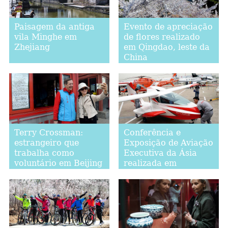
Paisagem da antiga
Evento de apreciação
vila Minghe em
de flores realizado
Zhejiang
em Qingdao, leste da
China
Terry Crossman:
Conferência e
estrangeiro que
Exposição de Aviação
trabalha como
Executiva da Ásia
voluntário em Beijing
realizada em
Shanghai