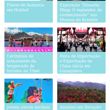
Flores de damasco
Exposição "Dinastia
em Hohhot
Ming: O esplendor do
conhecimento" nos
Museus do Kremlin
de Moscou
Cerimônia de
Feira de Importação
lançamento da
e Exportação da
temporada de
China inicia em
turismo no Tibet
Guangzhou
Jovens atores herdam
Azaleias em floração