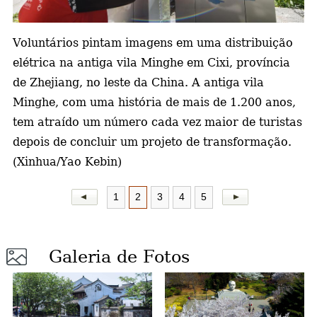
a
Voluntários pintam imagens em uma distribuição
elétrica
na antiga vila Minghe em Cixi, província
de Zhejiang, no leste da China. A antiga
vila
Minghe, com uma história de mais de 1.200 anos,
tem atraído um número cada vez maior de turistas
depois de concluir um projeto de transformação.
(Xinhua/Yao Kebin)
1
2
3
4
5
Galeria de Fotos