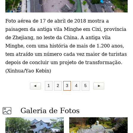
a
Foto aérea de 17 de abril de 2018 mostra a
paisagem da antiga vila Minghe em Cixi, província
de Zhejiang, no leste da China. A antiga
vila
Minghe, com uma história de mais de 1.200 anos,
tem atraído um número cada vez maior de turistas
depois de concluir um projeto de transformação.
(Xinhua/Yao Kebin)
1
2
3
4
5
Galeria de Fotos