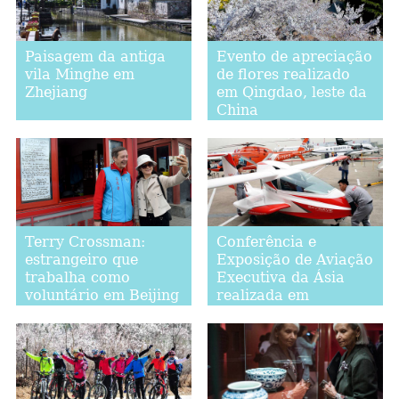
Paisagem da antiga
Evento de apreciação
vila Minghe em
de flores realizado
Zhejiang
em Qingdao, leste da
China
Terry Crossman:
Conferência e
estrangeiro que
Exposição de Aviação
trabalha como
Executiva da Ásia
voluntário em Beijing
realizada em
Shanghai