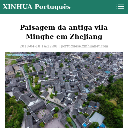
XINHUA Português
Paisagem da antiga vila
Minghe em Zhejiang
2018-04-18 14:22:08丨
portuguese.xinhuanet.com
a