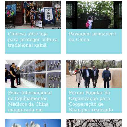
Chongqing
Chinesa abre loja
Paisagem primaveril
para proteger cultura
na China
tradicional xamã
Feira Internacional
Fórum Popular da
de Equipamentos
Organização para
Médicos da China
Cooperação de
inaugurada em
Shanghai realizado
Shanghai
em Xi'an