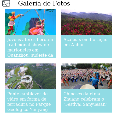
Galeria de Fotos
Jovens atores herdam
Azaleias em floração
tradicional show de
em Anhui
marionetes em
Quanzhou, sudeste da
China
Ponte cantilever de
Chineses da etnia
vidro em forma de
Zhuang celebram o
ferradura no Parque
"Festival Sanyuesan"
Geológico Yunyang
Longgang em