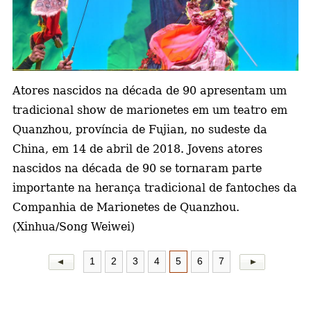
a
Atores nascidos na década de 90 apresentam um
tradicional show de marionetes em um teatro em
Quanzhou, província de Fujian, no sudeste da
China, em 14 de abril de 2018. Jovens atores
nascidos na década de 90 se tornaram parte
importante na herança tradicional de fantoches da
Companhia de Marionetes de Quanzhou.
(Xinhua/Song Weiwei)
1
2
3
4
5
6
7