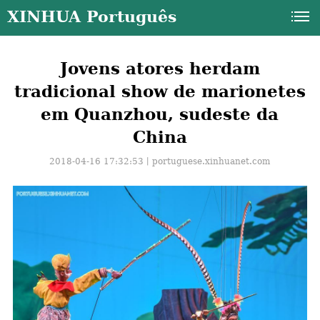
XINHUA Português
Jovens atores herdam
tradicional show de marionetes
em Quanzhou, sudeste da
China
2018-04-16 17:32:53丨
portuguese.xinhuanet.com
a