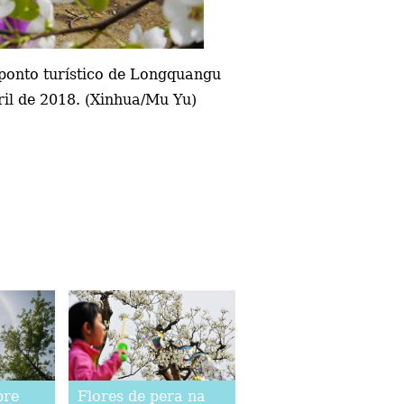
 ponto turístico de Longquangu
ril de 2018. (Xinhua/Mu Yu)
bre
Flores de pera na