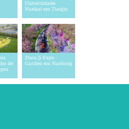
Universidade
Nankai em Tianjin
ola
Zhou Ji Expo
ho de
Garden em Nantong
ngsu