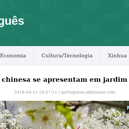
guês
Economia
Cultura/Tecnologia
Xinhua 
a chinesa se apresentam em jardim
2018-04-11 10:57:11丨
portuguese.xinhuanet.com