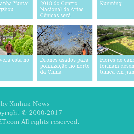
anha Yuntai
2018 do Centro
Kunming
gzhou
Nacional de Artes
Cênicas será
realizado em Beijing
vera está no
Drones usados para
Flores de can
polinização no norte
formam desen
da China
túnica em Jia
 by Xinhua News
pyright © 2000-2017
com All rights reserved.