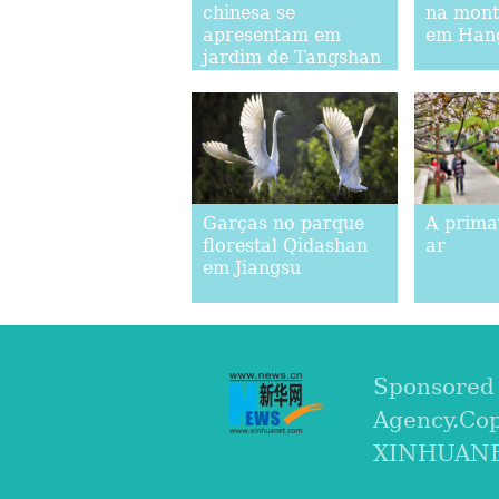
chinesa se
na mont
apresentam em
em Han
jardim de Tangshan
Garças no parque
A prima
florestal Qidashan
ar
em Jiangsu
Sponsored
Agency.Co
XINHUANET.