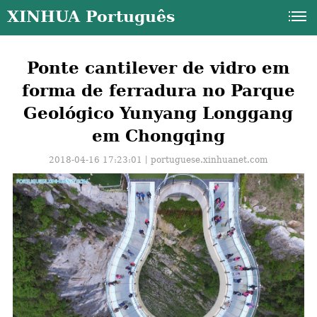
XINHUA Português
Ponte cantilever de vidro em
forma de ferradura no Parque
Geológico Yunyang Longgang
em Chongqing
2018-04-16 17:23:01丨
portuguese.xinhuanet.com
a