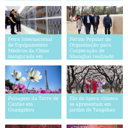
Feira Internacional
Fórum Popular da
de Equipamentos
Organização para
Médicos da China
Cooperação de
inaugurada em
Shanghai realizado
Shanghai
em Xi'an
Paisagem da Torre de
Fãs de ópera chinesa
Cantão em
se apresentam em
Guangzhou
jardim de Tangshan