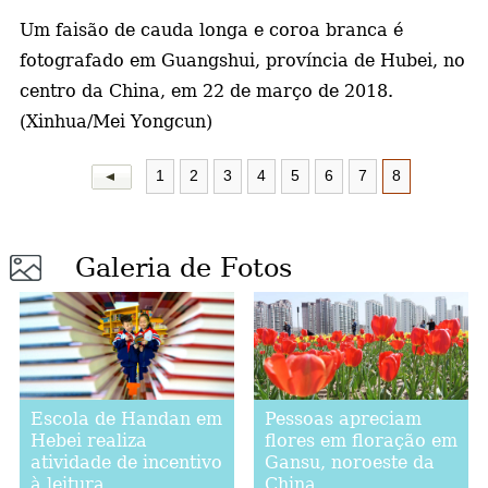
Um faisão de cauda longa e coroa branca é
a
fotografado em Guangshui, província de Hubei, no
centro da China, em 22 de março de 2018.
(Xinhua/Mei Yongcun)
1
2
3
4
5
6
7
8
Galeria de Fotos
Escola de Handan em
Pessoas apreciam
Hebei realiza
flores em floração em
atividade de incentivo
Gansu, noroeste da
à leitura
China