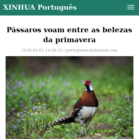
XINHUA Português
Pássaros voam entre as belezas
da primavera
2018-04-03 14:58:33丨
portuguese.xinhuanet.com
a