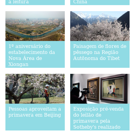
à leitura
China
1º aniversário do
Paisagem de flores de
estabelecimento da
pêssego na Região
Nova Área de
Autônoma do Tibet
Xiongan
Pessoas aproveitam a
Exposição pré-venda
primavera em Beijing
do leilão de
primavera pela
Sotheby's realizado
em Hong Kong