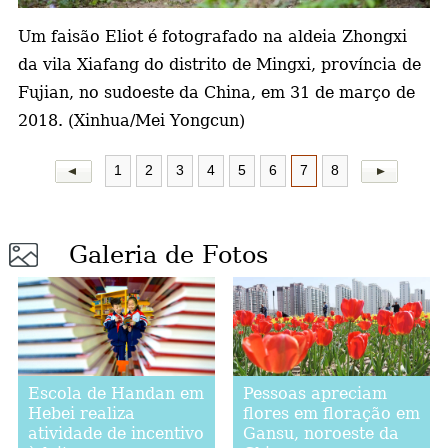
Um faisão Eliot é fotografado na aldeia Zhongxi
a
da vila Xiafang do distrito de Mingxi, província de
Fujian, no sudoeste da China, em 31 de março de
2018. (Xinhua/Mei Yongcun)
1
2
3
4
5
6
7
8
Galeria de Fotos
Escola de Handan em
Pessoas apreciam
Hebei realiza
flores em floração em
atividade de incentivo
Gansu, noroeste da