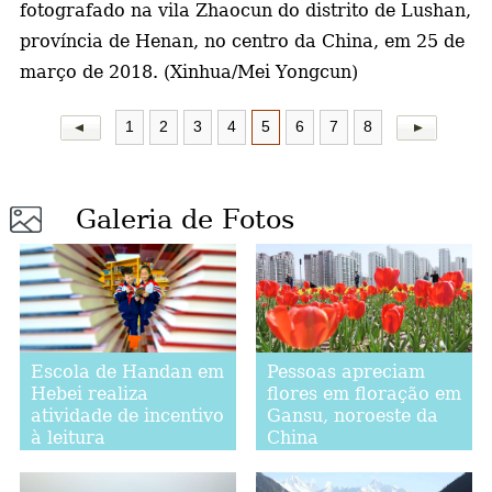
fotografado na vila Zhaocun do distrito de Lushan,
província de Henan, no centro da China, em 25 de
a
março de 2018. (Xinhua/Mei Yongcun)
1
2
3
4
5
6
7
8
Galeria de Fotos
Escola de Handan em
Pessoas apreciam
Hebei realiza
flores em floração em
atividade de incentivo
Gansu, noroeste da
à leitura
China