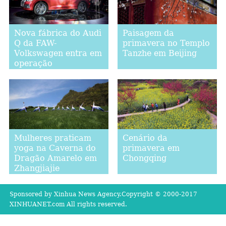
Nova fábrica do Audi
Paisagem da
Q da FAW-
primavera no Templo
Volkswagen entra em
Tanzhe em Beijing
operação
Mulheres praticam
Cenário da
yoga na Caverna do
primavera em
Dragão Amarelo em
Chongqing
Zhangjiajie
Sponsored by Xinhua News Agency.Copyright © 2000-2017
XINHUANET.com All rights reserved.