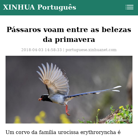
XINHUA Português
Pássaros voam entre as belezas
da primavera
2018-04-03 14:58:33丨
portuguese.xinhuanet.com
a
Um corvo da família urocissa erythroryncha é