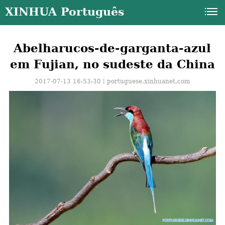
XINHUA Português
Abelharucos-de-garganta-azul
em Fujian, no sudeste da China
2017-07-13 16:53:30丨
portuguese.xinhuanet.com
a