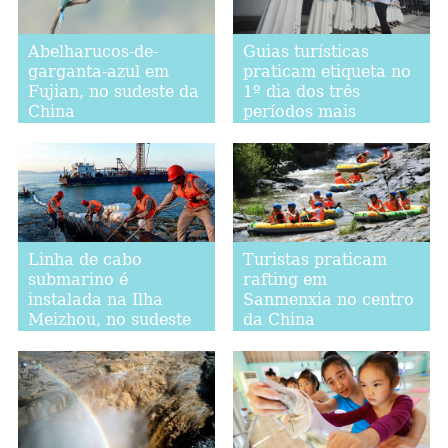
Abelharucos-de-
Guias turísticas
garganta-azul em
praticam etiqueta no
Fujian, no sudeste da
1º dia dos três
China
períodos mais
quentes do verão
Linha de cabo
Turistas praticam
submarino é
rafting em
instalada na Ilha
Sanmenxia no centro
Meizhou, no sudeste
da China
da China