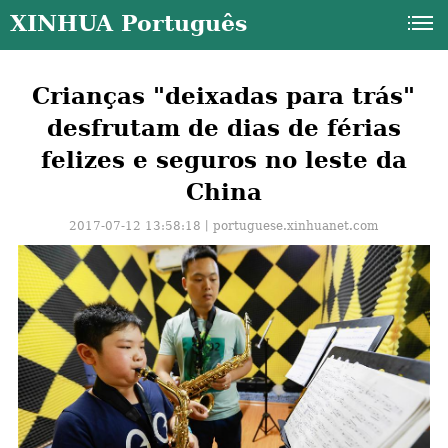
XINHUA Português
Crianças "deixadas para trás"
desfrutam de dias de férias
felizes e seguros no leste da
China
2017-07-12 13:58:18丨
portuguese.xinhuanet.com
a