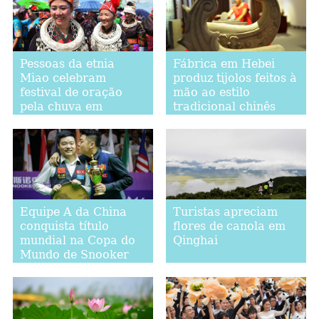
Pessoas da etnia
Fábrica em Hebei
Miao celebram
produz tijolos feitos à
festival de oração
mão ao estilo
pela chuva em
tradicional chinês
Guizhou
Equipe A da China
Turistas apreciam
conquista título
flores de canola em
mundial na Copa do
Qinghai
Mundo de Snooker
2017