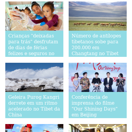
Crianças "deixadas
Número de antílopes
para trás" desfrutam
tibetanos sobe para
de dias de férias
200.000 em
felizes e seguros no
Changtang no Tibet
leste da China
Geleira Purog Kangri
Conferência de
derrete em um ritmo
imprensa do filme
acelerado no Tibet da
"Our Shining Days"
China
em Beijing