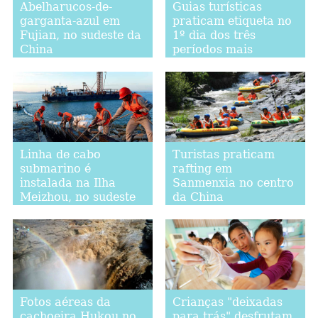
Abelharucos-de-
Guias turísticas
garganta-azul em
praticam etiqueta no
Fujian, no sudeste da
1º dia dos três
China
períodos mais
quentes do verão
Linha de cabo
Turistas praticam
submarino é
rafting em
instalada na Ilha
Sanmenxia no centro
Meizhou, no sudeste
da China
da China
Fotos aéreas da
Crianças "deixadas
cachoeira Hukou no
para trás" desfrutam