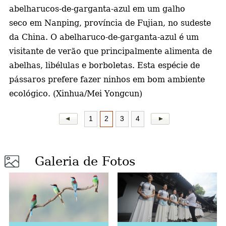
abelharucos-de-garganta-azul em um galho
a
seco em Nanping, província de Fujian, no sudeste
da China. O abelharuco-de-garganta-azul é um
visitante de verão que principalmente alimenta de
abelhas, libélulas e borboletas. Esta espécie de
pássaros prefere fazer ninhos em bom ambiente
ecológico. (Xinhua/Mei Yongcun)
1
2
3
4
Galeria de Fotos