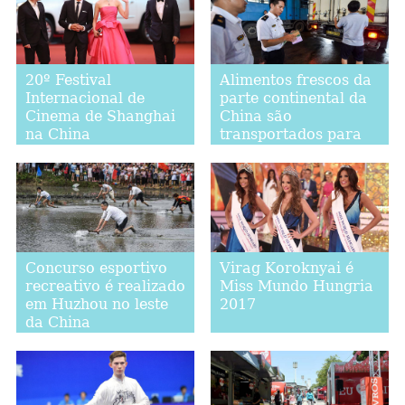
20º Festival
Alimentos frescos da
Internacional de
parte continental da
Cinema de Shanghai
China são
na China
transportados para
mercados de Hong
Kong
Concurso esportivo
Virag Koroknyai é
recreativo é realizado
Miss Mundo Hungria
em Huzhou no leste
2017
da China