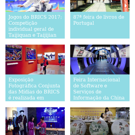
Jogos do BRICS 2017:
87ª feira de livros de
Competição
Portugal
individual geral de
Taijiquan e Taijijian
Exposição
Feira Internacional
Fotográfica Conjunta
de Software e
das Mídias do BRICS
Serviços de
é realizada em
Informação da China
Beijing
em Dalian