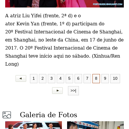
a
A atriz Liu Yifei (frente, 2ª d) e o
ator Kevin Yan (frente, 1º d) participam do
20º Festival Internacional de Cinema de Shanghai,
em Shanghai, no leste da China, em 17 de junho de
2017. O 20º Festival Internacional de Cinema de
Shanghai teve início aqui no sábado. (Xinhua/Ren
Long)
1
2
3
4
5
6
7
8
9
10
>>|
Galeria de Fotos