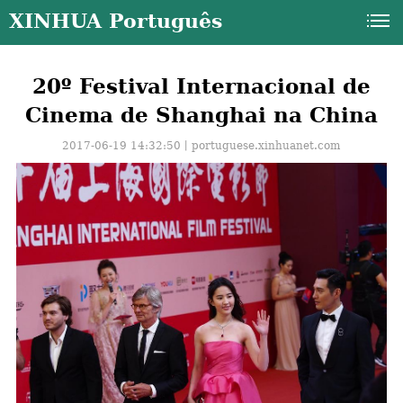
XINHUA Português
20º Festival Internacional de
Cinema de Shanghai na China
2017-06-19 14:32:50丨
portuguese.xinhuanet.com
a