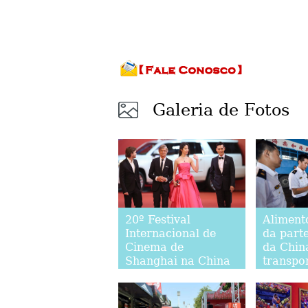
Galeria de Fotos
20º Festival
Aliment
Internacional de
da parte
Cinema de
da Chin
Shanghai na China
transpo
mercad
Kong