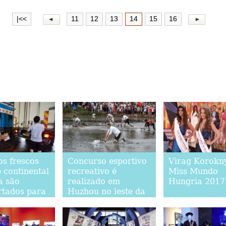
|<<
11
12
13
14
15
16
os frescos
Concurso esportivo
Virag Korokny
 continental
recreativo é
Miss Mundo
a são
realizado em
Hungria 2017
rtados para
Huzhou no leste da
os de Hong
China