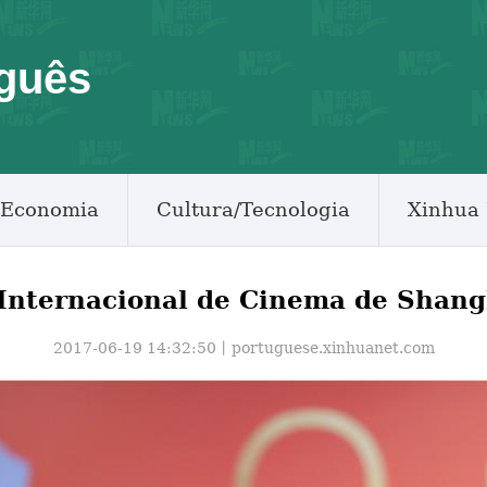
guês
Economia
Cultura/Tecnologia
Xinhua 
 Internacional de Cinema de Shan
2017-06-19 14:32:50丨
portuguese.xinhuanet.com