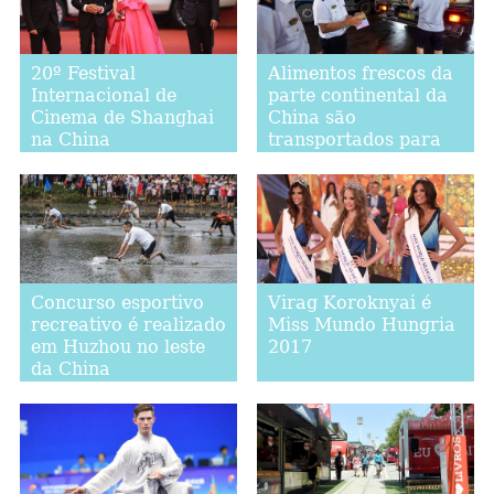
20º Festival
Alimentos frescos da
Internacional de
parte continental da
Cinema de Shanghai
China são
na China
transportados para
mercados de Hong
Kong
Concurso esportivo
Virag Koroknyai é
recreativo é realizado
Miss Mundo Hungria
em Huzhou no leste
2017
da China