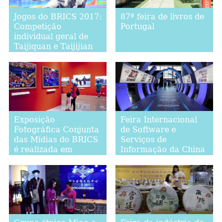
Jogos do BRICS 2017:
87ª feira de livros de
Competição
Portugal
individual geral de
Taijiquan e Taijijian
Exposição
Feira Internacional
Fotográfica Conjunta
de Software e
das Mídias do BRICS
Serviços de
é realizada em
Informação da China
Beijing
em Dalian