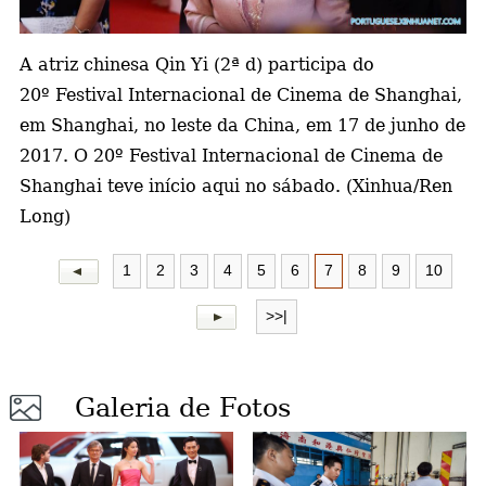
a
A atriz chinesa Qin Yi (2ª d) participa do
20º Festival Internacional de Cinema de Shanghai,
em Shanghai, no leste da China, em 17 de junho de
2017. O 20º Festival Internacional de Cinema de
Shanghai teve início aqui no sábado. (Xinhua/Ren
Long)
1
2
3
4
5
6
7
8
9
10
>>|
Galeria de Fotos