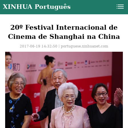
XINHUA Português
20º Festival Internacional de
Cinema de Shanghai na China
2017-06-19 14:32:50丨
portuguese.xinhuanet.com
a