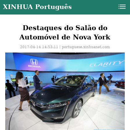
XINHUA Português
Destaques do Salão do
Automóvel de Nova York
2017-04-14 14:53:11丨
portuguese.xinhuanet.com
a