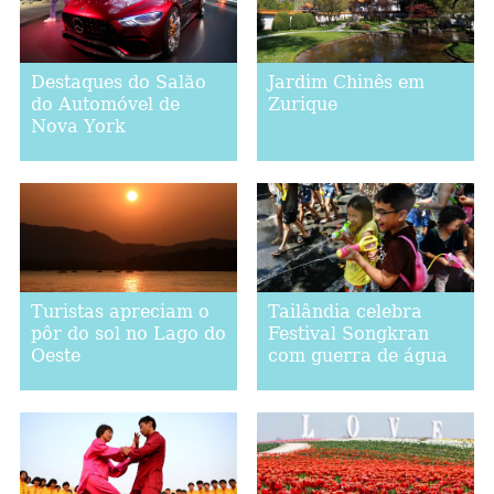
Destaques do Salão
Jardim Chinês em
do Automóvel de
Zurique
Nova York
Turistas apreciam o
Tailândia celebra
pôr do sol no Lago do
Festival Songkran
Oeste
com guerra de água