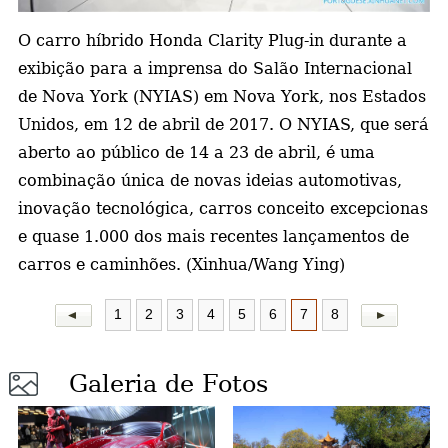
a
O carro híbrido Honda Clarity Plug-in durante a
exibição para a imprensa do Salão Internacional
de Nova York (NYIAS) em Nova York, nos Estados
Unidos, em 12 de abril de 2017. O NYIAS, que será
aberto ao público de 14 a 23 de abril, é uma
combinação única de novas ideias automotivas,
inovação tecnológica, carros conceito excepcionas
e quase 1.000 dos mais recentes lançamentos de
carros e caminhões. (Xinhua/Wang Ying)
1
2
3
4
5
6
7
8
Galeria de Fotos