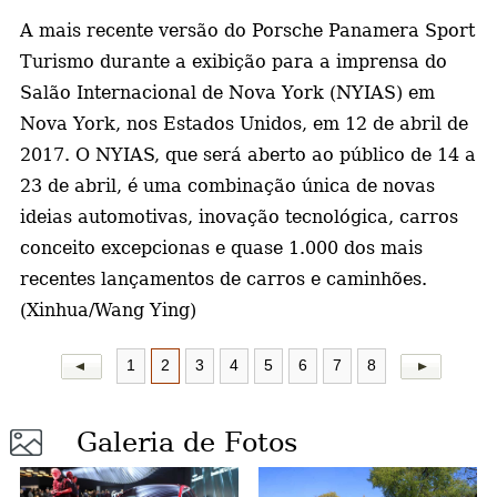
A mais recente versão do Porsche Panamera Sport
a
Turismo durante a
exibição para a imprensa do
Salão Internacional de Nova York (NYIAS) em
Nova York, nos Estados Unidos, em 12 de abril de
2017. O NYIAS, que será aberto ao público de 14 a
23 de abril, é uma combinação única de novas
ideias automotivas, inovação tecnológica, carros
conceito excepcionas e quase 1.000 dos mais
recentes lançamentos de carros e caminhões.
(Xinhua/Wang Ying)
1
2
3
4
5
6
7
8
Galeria de Fotos