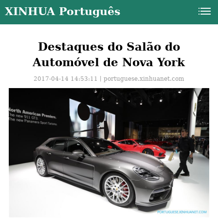
XINHUA Português
Destaques do Salão do
Automóvel de Nova York
2017-04-14 14:53:11丨
portuguese.xinhuanet.com
a