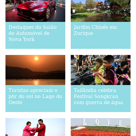
Destaques do Salão
Jardim Chinês em
do Automóvel de
Zurique
Nova York
Turistas apreciam o
Tailândia celebra
pôr do sol no Lago do
Festival Songkran
Oeste
com guerra de água