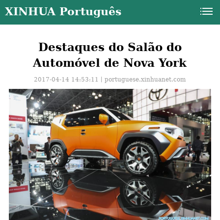
XINHUA Português
Destaques do Salão do
Automóvel de Nova York
2017-04-14 14:53:11丨
portuguese.xinhuanet.com
a