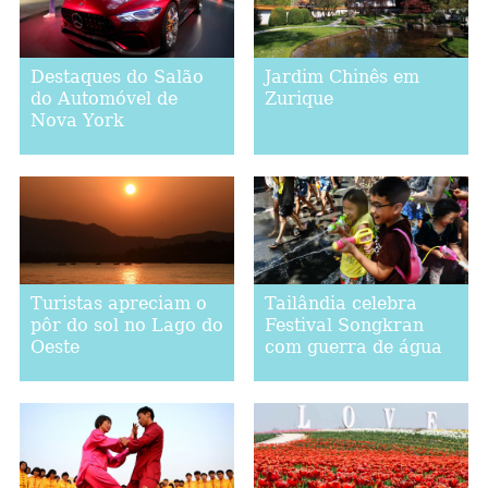
Destaques do Salão
Jardim Chinês em
do Automóvel de
Zurique
Nova York
Turistas apreciam o
Tailândia celebra
pôr do sol no Lago do
Festival Songkran
Oeste
com guerra de água