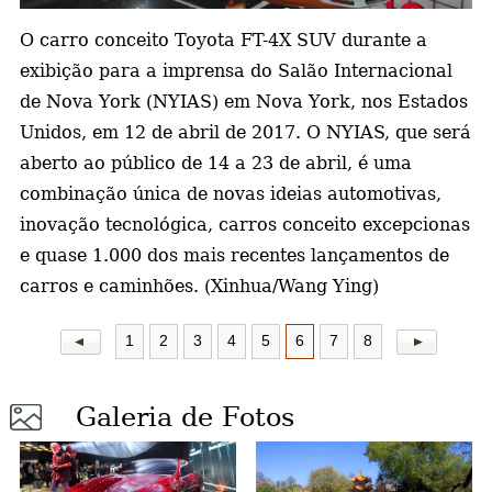
O carro conceito Toyota FT-4X SUV durante a
a
exibição para a imprensa do Salão Internacional
de Nova York (NYIAS) em Nova York, nos Estados
Unidos, em 12 de abril de 2017. O NYIAS, que será
aberto ao público de 14 a 23 de abril, é uma
combinação única de novas ideias automotivas,
inovação tecnológica, carros conceito excepcionas
e quase 1.000 dos mais recentes lançamentos de
carros e caminhões. (Xinhua/Wang Ying)
1
2
3
4
5
6
7
8
Galeria de Fotos