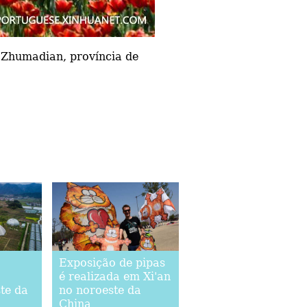
e Zhumadian, província de
Exposição de pipas
é realizada em Xi'an
ste da
no noroeste da
China