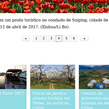
 em um ponto turístico no condado de Suiping, cidade d
12 de abril de 2017. (Xinhua/Li Bo)
1
2
3
4
5
6
t Show 2017
Flores de pereira
Cenário da
atraem turistas em
primavera em
Hebei, no norte da
fazenda no le
China
China