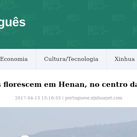
guês
Economia
Cultura/Tecnologia
Xinhua 
s florescem em Henan, no centro d
2017-04-13 13:16:53丨
portuguese.xinhuanet.com