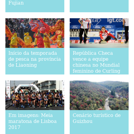
Fujian
Início da temporada
República Checa
de pesca na província
vence a equipe
de Liaoning
chinesa no Mundial
feminino de Curling
2017
Em imagens: Meia
Cenário turístico de
maratona de Lisboa
Guizhou
2017