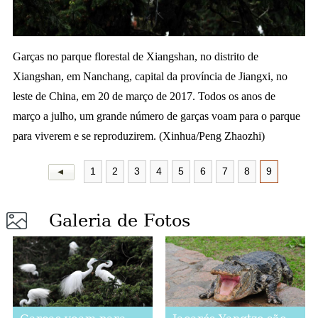
a
Garças no parque florestal de Xiangshan, no distrito de
Xiangshan, em Nanchang, capital da província de Jiangxi, no
leste de China, em 20 de março de 2017. Todos os anos de
março a julho, um grande número de garças voam para o parque
para viverem e se reproduzirem. (Xinhua/Peng Zhaozhi)
1
2
3
4
5
6
7
8
9
Galeria de Fotos