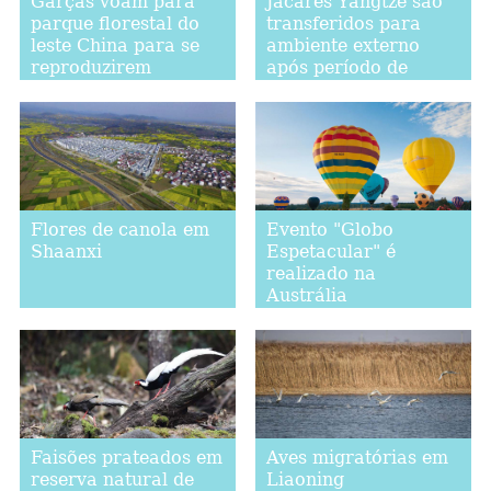
Garças voam para
Jacarés Yangtze são
parque florestal do
transferidos para
leste China para se
ambiente externo
reproduzirem
após período de
hibernação em Anhui
Flores de canola em
Evento "Globo
Shaanxi
Espetacular" é
realizado na
Austrália
Faisões prateados em
Aves migratórias em
reserva natural de
Liaoning