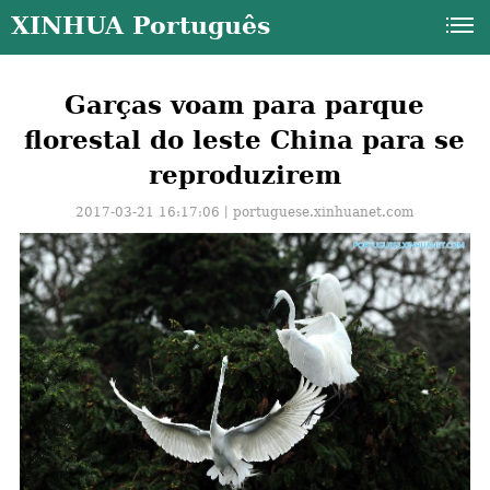
XINHUA Português
Garças voam para parque
florestal do leste China para se
reproduzirem
2017-03-21 16:17:06丨
portuguese.xinhuanet.com
a