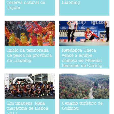
reserva natural de
Liaoning
Fujian
Início da temporada
República Checa
de pesca na província
vence a equipe
de Liaoning
chinesa no Mundial
feminino de Curling
2017
Em imagens: Meia
Cenário turístico de
maratona de Lisboa
Guizhou
2017