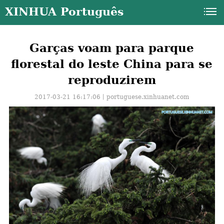
XINHUA Português
Garças voam para parque
florestal do leste China para se
reproduzirem
2017-03-21 16:17:06丨
portuguese.xinhuanet.com
a