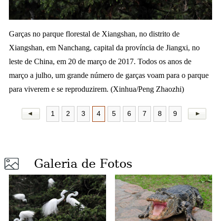
a
Garças no parque florestal de Xiangshan, no distrito de
Xiangshan, em Nanchang, capital da província de Jiangxi, no
leste de China, em 20 de março de 2017. Todos os anos de
março a julho, um grande número de garças voam para o parque
para viverem e se reproduzirem. (Xinhua/Peng Zhaozhi)
1
2
3
4
5
6
7
8
9
Galeria de Fotos