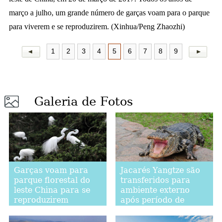
março a julho, um grande número de garças voam para o parque
para viverem e se reproduzirem. (Xinhua/Peng Zhaozhi)
1
2
3
4
5
6
7
8
9
Galeria de Fotos
Garças voam para
Jacarés Yangtze são
parque florestal do
transferidos para
leste China para se
ambiente externo
reproduzirem
após período de
hibernação em Anhui