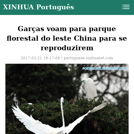
XINHUA Português
Garças voam para parque
florestal do leste China para se
reproduzirem
2017-03-21 16:17:06丨
portuguese.xinhuanet.com
a