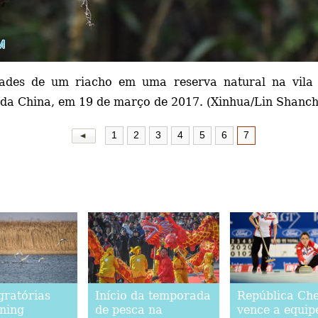
ades de um riacho em uma reserva natural na vila 
e da China, em 19 de março de 2017. (Xinhua/Lin Shanc
1
2
3
4
5
6
7
gratórias
Início da temporada
República Ch
ning
de pesca na
vence a equip