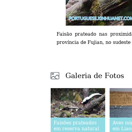
Faisão prateado nas proximid
província de Fujian, no sudest
Galeria de Fotos
Faisões prateados
Aves mi
em reserva natural
em Liao