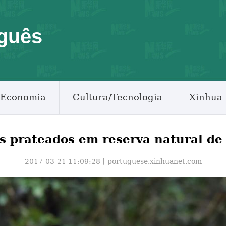
guês
Economia
Cultura/Tecnologia
Xinhua 
s prateados em reserva natural de
2017-03-21 11:09:28丨
portuguese.xinhuanet.com