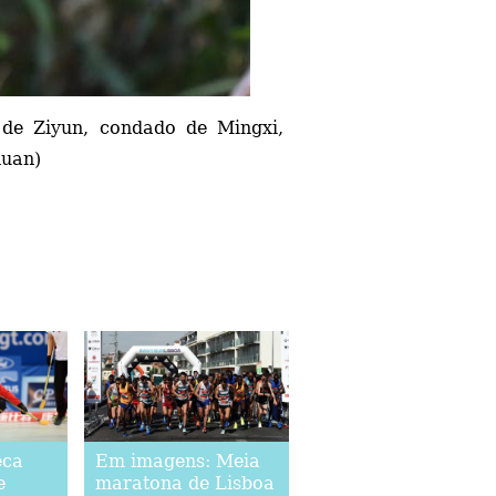
de Ziyun, condado de Mingxi,
huan)
eca
Em imagens: Meia
e
maratona de Lisboa