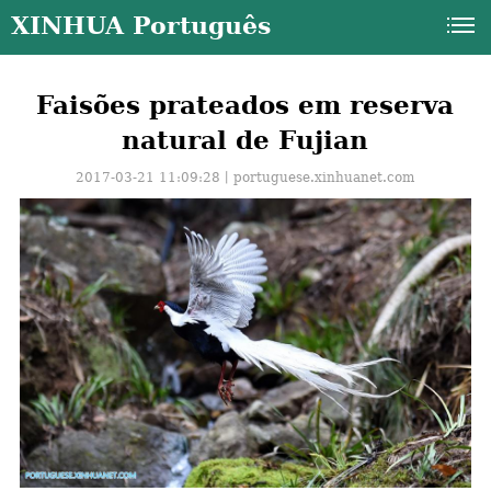
XINHUA Português
Faisões prateados em reserva
natural de Fujian
2017-03-21 11:09:28丨
portuguese.xinhuanet.com
a