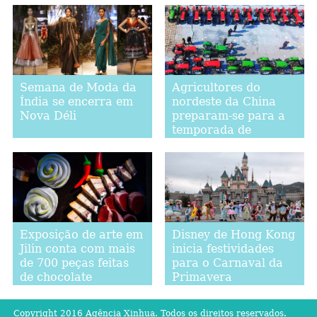
Semana de Moda da
Agricultores do
Índia se encerra em
nordeste da China
Nova Déli
preparam-se para a
temporada de
aragem da primavera
Exposição de arte em
Disney de Hong Kong
Jilin conta com mais
inicia festividades
de 700 peças feitas
para o Carnaval da
de chocolate
Primavera
Copyright 2016 Agência Xinhua. Todos os direitos reservados.