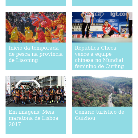
Início da temporada
República Checa
de pesca na província
vence a equipe
de Liaoning
chinesa no Mundial
feminino de Curling
2017
Em imagens: Meia
Cenário turístico de
maratona de Lisboa
Guizhou
2017