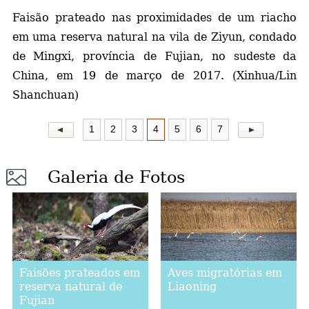
Faisão prateado nas proximidades de um riacho
a
em uma reserva natural na vila de Ziyun, condado
de Mingxi, província de Fujian, no sudeste da
China, em 19 de março de 2017. (Xinhua/Lin
Shanchuan)
1
2
3
4
5
6
7
Galeria de Fotos
Faisões prateados em
Aves migratórias em
reserva natural de
Liaoning
Fujian