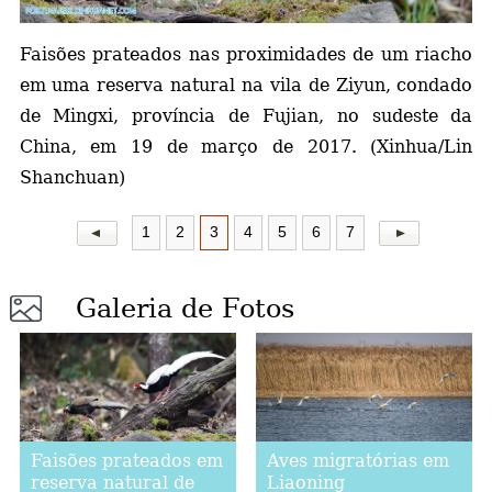
a
Faisões prateados nas proximidades de um riacho
em uma reserva natural na vila de Ziyun, condado
de Mingxi, província de Fujian, no sudeste da
China, em 19 de março de 2017. (Xinhua/Lin
Shanchuan)
1
2
3
4
5
6
7
Galeria de Fotos
Faisões prateados em
Aves migratórias em
reserva natural de
Liaoning