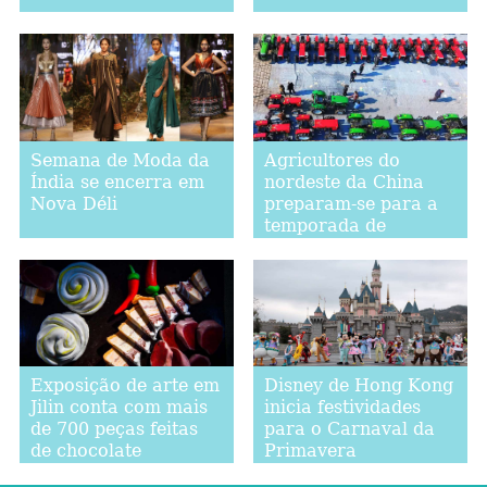
Semana de Moda da
Agricultores do
Índia se encerra em
nordeste da China
Nova Déli
preparam-se para a
temporada de
aragem da primavera
Exposição de arte em
Disney de Hong Kong
Jilin conta com mais
inicia festividades
de 700 peças feitas
para o Carnaval da
de chocolate
Primavera