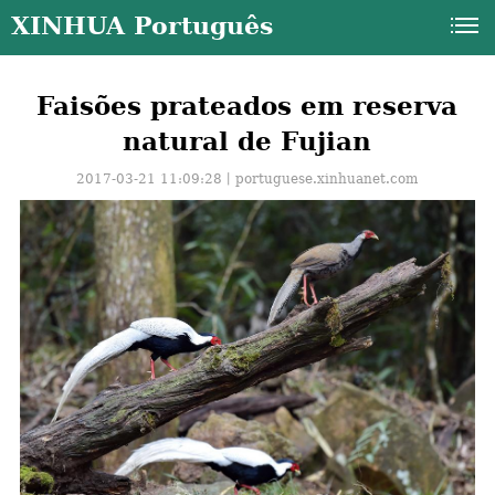
XINHUA Português
Faisões prateados em reserva
natural de Fujian
2017-03-21 11:09:28丨
portuguese.xinhuanet.com
a