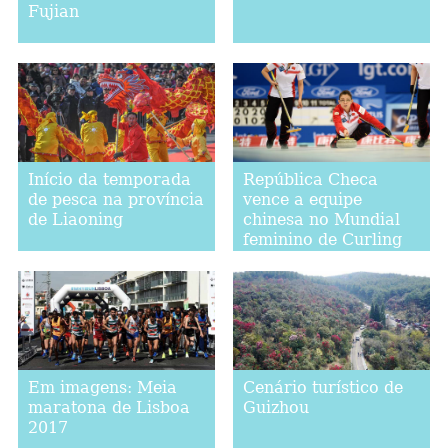
Fujian
Início da temporada
República Checa
de pesca na província
vence a equipe
de Liaoning
chinesa no Mundial
feminino de Curling
2017
Em imagens: Meia
Cenário turístico de
maratona de Lisboa
Guizhou
2017