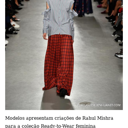
a
Modelos apresentam criações de Rahul Mishra
para a coleção Ready-to-Wear feminina