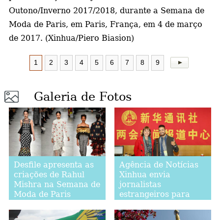
Outono/Inverno 2017/2018, durante a Semana de
Moda de Paris, em Paris, França, em 4 de março
de 2017. (Xinhua/Piero Biasion)
1
2
3
4
5
6
7
8
9
Galeria de Fotos
Desfile apresenta as
Agência de Notícias
criações de Rahul
Xinhua envia
Mishra na Semana de
jornalistas
Moda de Paris
estrangeiros para
cobrir as sessões
anuais