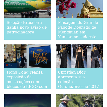
Seleção Brasileira
Paisagem do Grande
ganha novo avião de
Pagode Dourado de
patrocinadora
Menghuan em
Yunnan no sudoeste
da China
Hong Kong realiza
Christian Dior
exposição de
apresenta sua
construções com
coleção
blocos de LEGO com
Outono/Inverno 2017
o tema de "A Bela e A
na Semana de Moda
Fera"
de Paris