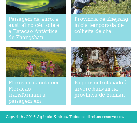
Paisagem da aurora
Província de Zhejiang
austral no céu sobre
inicia temporada de
a Estação Antártica
colheita de chá
de Zhongshan
Flores de canola em
Pagode entrelaçado à
Floração
árvore banyan na
transformam a
província de Yunnan
paisagem em
Luoping, no sudoeste
da China
Copyright 2016 Agência Xinhua. Todos os direitos reservados.