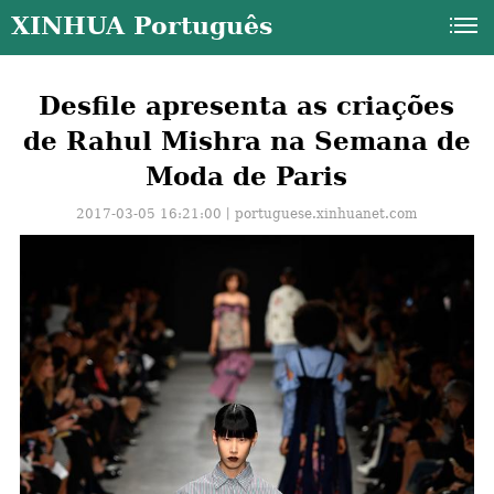
XINHUA Português
Desfile apresenta as criações
de Rahul Mishra na Semana de
Moda de Paris
2017-03-05 16:21:00丨
portuguese.xinhuanet.com
a