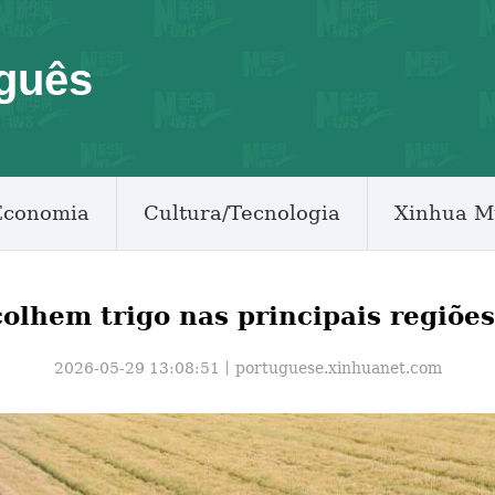
guês
Economia
Cultura/Tecnologia
Xinhua M
olhem trigo nas principais regiõe
2026-05-29 13:08:51丨
portuguese.xinhuanet.com