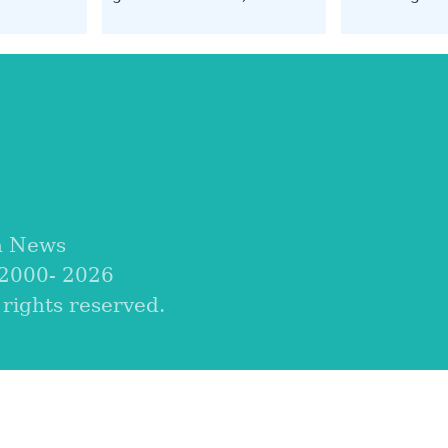
nova temporada agrícola
segurança f
o
durante pic
il do Ano
da Festa da
na China
a News
 2000-
2026
ights reserved.