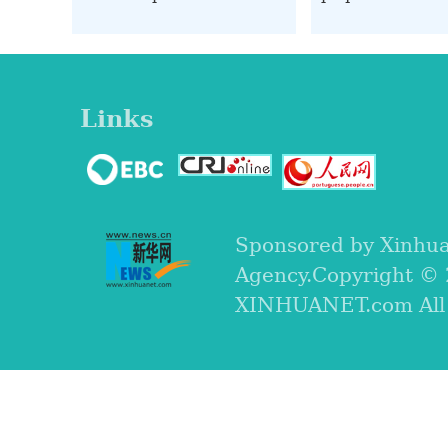
filipinos que invadiram
do mundo é
ilegalmente águas de
movimentado n
Huangyan Dao
primeiro dia út
do Cavalo
Links
Sponsored by Xinhu
Agency.Copyright ©
XINHUANET.com All r