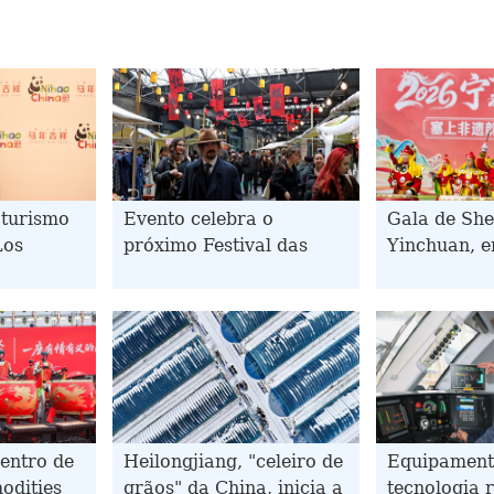
turismo
Evento celebra o
Gala de Sh
Los
próximo Festival das
Yinchuan, e
Lanternas em Londres
noroeste da
entro de
Heilongjiang, "celeiro de
Equipamento
odities
grãos" da China, inicia a
tecnologia 