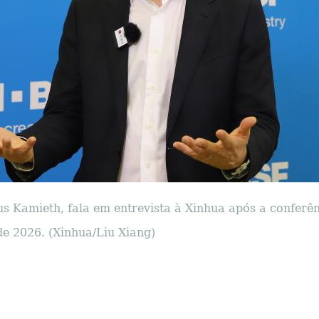
 Kamieth, fala em entrevista à Xinhua após a conferê
e 2026. (Xinhua/Liu Xiang)