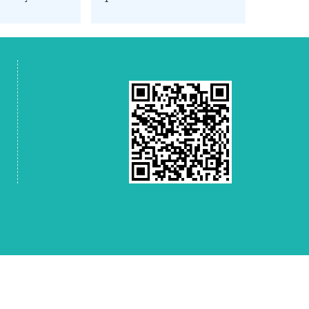
erroviária
comemoração ao
o de viagens
próximo Festival das
 Primavera
Lanternas na província
chinesa de Zhejiang