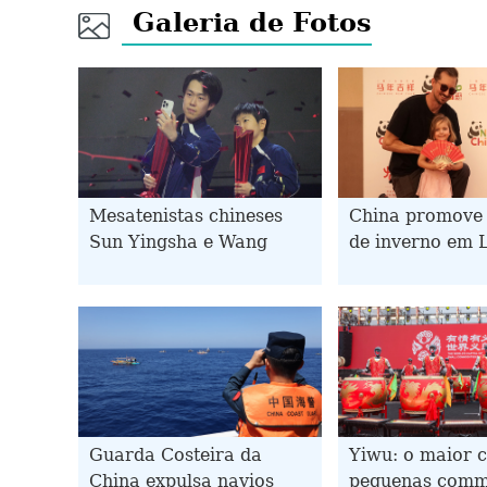
Galeria de Fotos
Mesatenistas chineses
China promove 
Sun Yingsha e Wang
de inverno em 
Chuqin são campeões
Angeles, EUA
individuais do WTT
Singapore Smash
Guarda Costeira da
Yiwu: o maior c
China expulsa navios
pequenas comm