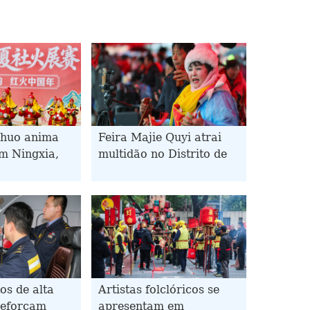
ehuo anima
Feira Majie Quyi atrai
m Ningxia,
multidão no Distrito de
 China
Baofeng, na província
chinesa de Henan
s de alta
Artistas folclóricos se
reforçam
apresentam em