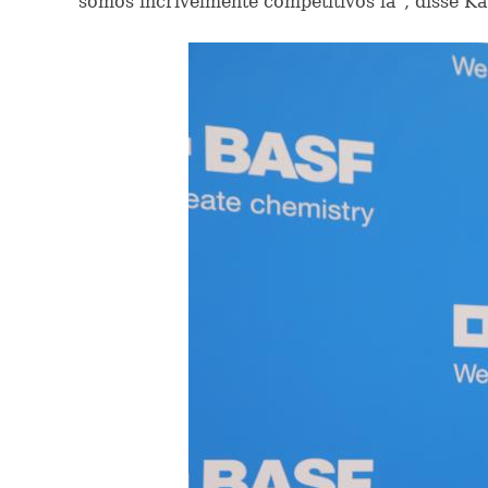
somos incrivelmente competitivos lá", disse K