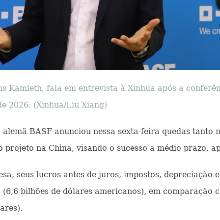
 Kamieth, fala em entrevista à Xinhua após a conferê
e 2026. (Xinhua/Liu Xiang)
ca alemã BASF anunciou nessa sexta-feira quedas tanto n
 projeto na China, visando o sucesso a médio prazo, ap
sa, seus lucros antes de juros, impostos, depreciação 
 (6,6 bilhões de dólares americanos), em comparação c
ares).