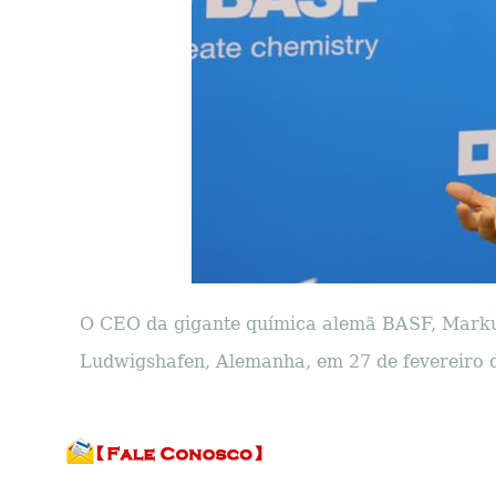
O CEO da gigante química alemã BASF, Markus
Ludwigshafen, Alemanha, em 27 de fevereiro d