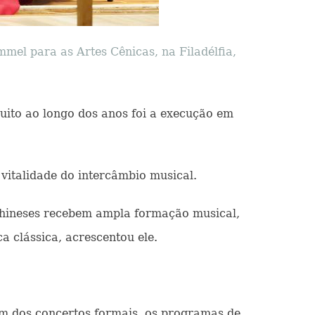
el para as Artes Cênicas, na Filadélfia,
muito ao longo dos anos foi a execução em
italidade do intercâmbio musical.
 chineses recebem ampla formação musical,
a clássica, acrescentou ele.
ém dos concertos formais, os programas de