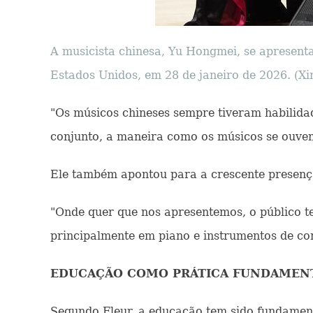
A musicista chinesa, Yu Hongmei, se apresent
Estados Unidos, em 28 de janeiro de 2026. (
"Os músicos chineses sempre tiveram habilidad
conjunto, a maneira como os músicos se ouvem 
Ele também apontou para a crescente presença
"Onde quer que nos apresentemos, o público t
principalmente em piano e instrumentos de cor
EDUCAÇÃO COMO PRÁTICA FUNDAMEN
Segundo Fleur, a educação tem sido fundament