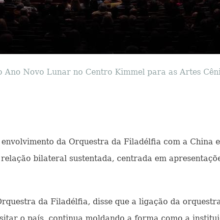
 Ano Novo Lunar no Centro Kimmel para as Artes Cênica
 O envolvimento da Orquestra da Filadélfia com a China 
relação bilateral sustentada, centrada em apresentaçõe
 Orquestra da Filadélfia, disse que a ligação da orque
sitar o país, continua moldando a forma como a institu