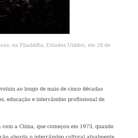
s, na Filadélfia, Estados Unidos, em 28 de
evoluiu ao longo de mais de cinco décadas
s, educação e intercâmbio profissional de
stra com a China, que começou em 1973, quando
ição aborda o intercâmbio cultural atualmente.