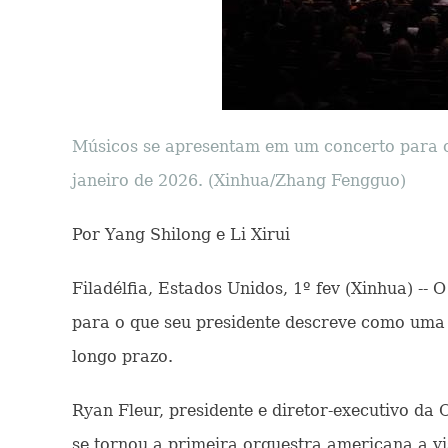
Músicos se apresentam em um concerto para o
janeiro de 2026. (Xinhua/Zhang Fengguo)
Por Yang Shilong e Li Xirui
Filadélfia, Estados Unidos, 1º fev (Xinhua) --
para o que seu presidente descreve como uma 
longo prazo.
Ryan Fleur, presidente e diretor-executivo da
se tornou a primeira orquestra americana a vi