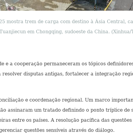
25 mostra trem de carga com destino à Ásia Central, c
Tuanjiecun em Chongqing, sudoeste da China. (Xinhua/
dade e a cooperação permaneceram os tópicos definidore
resolver disputas antigas, fortalecer a integração regi
econciliação e coordenação regional. Um marco importa
ão assinaram um tratado definindo o ponto tríplice de 
iras entre os países. A resolução pacífica das questões 
erenciar questões sensíveis através do diálogo.