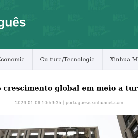
guês
Economia
Cultura/Tecnologia
Xinhua M
 crescimento global em meio a tu
2026-01-06 10:59:35丨
portuguese.xinhuanet.com