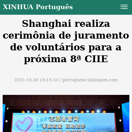
XINHUA Português
Shanghai realiza
cerimônia de juramento
de voluntários para a
próxima 8ª CIIE
a
2025-10-30 10:15:33丨
portuguese.xinhuanet.com