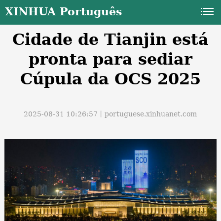
XINHUA Português
Cidade de Tianjin está
pronta para sediar
Cúpula da OCS 2025
a
2025-08-31 10:26:57丨
portuguese.xinhuanet.com