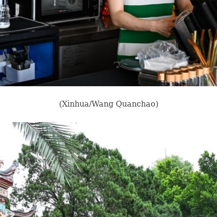
(Xinhua/Wang Quanchao)