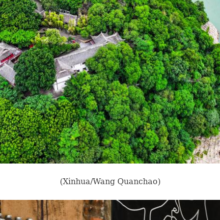
(Xinhua/Wang Quanchao)