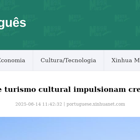
guês
Economia
Cultura/Tecnologia
Xinhua M
e turismo cultural impulsionam c
2025-06-14 11:42:32丨
portuguese.xinhuanet.com