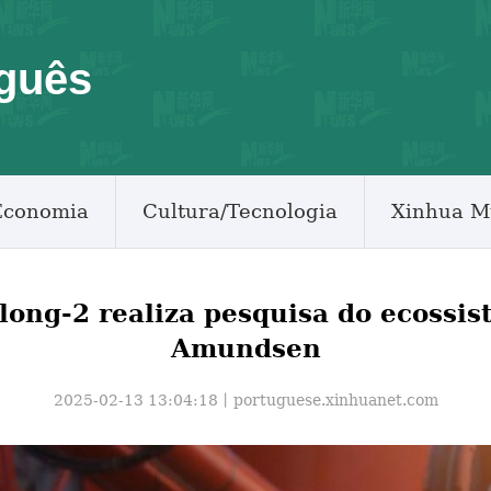
guês
Economia
Cultura/Tecnologia
Xinhua M
long-2 realiza pesquisa do ecossi
Amundsen
2025-02-13 13:04:18丨
portuguese.xinhuanet.com