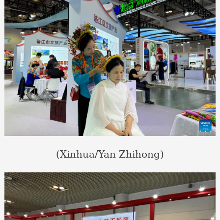
(Xinhua/Yan Zhihong)