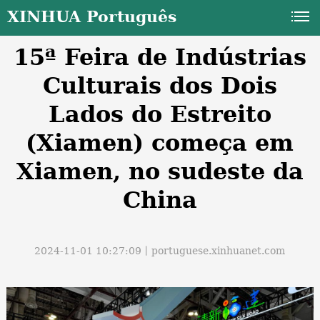
XINHUA Português
15ª Feira de Indústrias
Culturais dos Dois
Lados do Estreito
(Xiamen) começa em
a
Xiamen, no sudeste da
China
2024-11-01 10:27:09丨
portuguese.xinhuanet.com