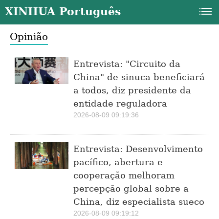
XINHUA Português
Opinião
Entrevista: "Circuito da
China" de sinuca beneficiará
a todos, diz presidente da
entidade reguladora
a
2026-08-09 09:19:36
Entrevista: Desenvolvimento
pacífico, abertura e
cooperação melhoram
percepção global sobre a
China, diz especialista sueco
2026-08-09 09:19:12