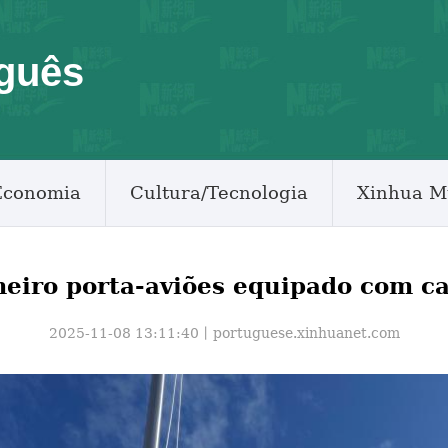
guês
Economia
Cultura/Tecnologia
Xinhua M
eiro porta-aviões equipado com c
2025-11-08 13:11:40丨
portuguese.xinhuanet.com