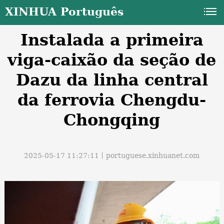
XINHUA Português
Instalada a primeira
viga-caixão da seção de
Dazu da linha central
da ferrovia Chengdu-
a
Chongqing
2025-05-17 11:27:11丨
portuguese.xinhuanet.com