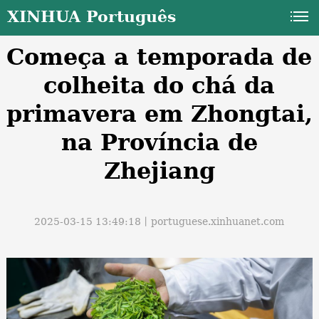
XINHUA Português
Começa a temporada de
colheita do chá da
primavera em Zhongtai,
na Província de
a
Zhejiang
2025-03-15 13:49:18丨
portuguese.xinhuanet.com