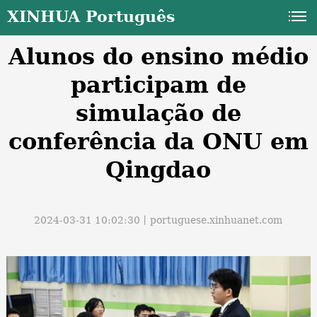
XINHUA Português
Alunos do ensino médio
participam de
simulação de
conferência da ONU em
a
Qingdao
2024-03-31 10:02:30丨
portuguese.xinhuanet.com