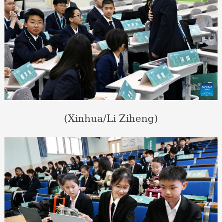
(Xinhua/Li Ziheng)