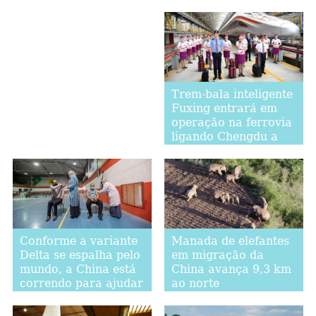
encontram com
estudantes em Hong
Kong
Trem-bala inteligente
Fuxing entrará em
operação na ferrovia
ligando Chengdu a
Chongqing
Conforme a variante
Manada de elefantes
Delta se espalha pelo
em migração da
mundo, a China está
China avança 9,3 km
correndo para ajudar
ao norte
a construir barreira
de imunidade global