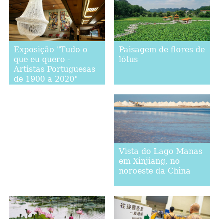
Paisagem de flores de
Exposição "Tudo o
lótus
que eu quero -
Artistas Portuguesas
de 1900 a 2020"
começa em Lisboa
Vista do Lago Manas
em Xinjiang, no
noroeste da China