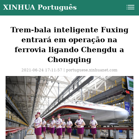
XINHUA Português
Trem-bala inteligente Fuxing
entrará em operação na
ferrovia ligando Chengdu a
Chongqing
2021-06-24 17:11:57丨
portuguese.xinhuanet.com
a