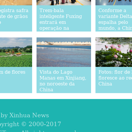
gistra safra
Trem-bala
Conforme a
te de grãos
inteligente Fuxing
variante Delta
o
entrará em
espalha pelo
operação na
mundo, a Chin
ferrovia ligando
correndo par
Chengdu a
ajudar a cons
Chongqing
barreira de
imunidade glo
m de flores
Vista do Lago
Fotos: flor de 
Manas em Xinjiang,
floresce ao r
no noroeste da
China
China
 by Xinhua News
pyright © 2000-2017