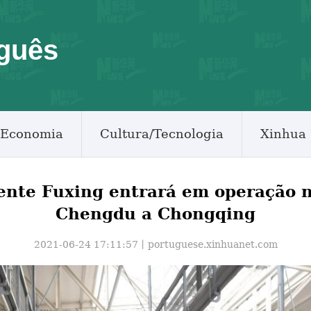
guês
Economia
Cultura/Tecnologia
Xinhua 
ente Fuxing entrará em operação n
Chengdu a Chongqing
2021-06-24 17:11:57丨
portuguese.xinhuanet.com