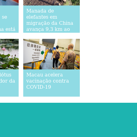
Manada de
 se
elefantes em
migração da China
a está
avança 9,3 km ao
a
norte
truir
bal
lótus
Macau acelera
edor da
vacinação contra
COVID-19