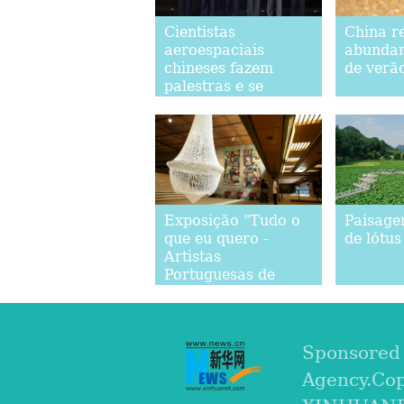
Cientistas
China re
aeroespaciais
abundan
chineses fazem
de verã
palestras e se
encontram com
estudantes em Hong
Kong
Exposição "Tudo o
Paisage
que eu quero -
de lótus
Artistas
Portuguesas de
1900 a 2020"
começa em Lisboa
Sponsored
Agency.Co