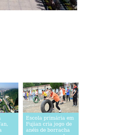
a
Escola primária em
'an,
Fujian cria jogo de
a
anéis de borracha