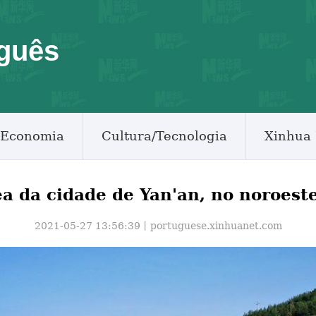
guês
Economia
Cultura/Tecnologia
Xinhua 
ea da cidade de Yan'an, no noroest
2021-05-27 13:56:39丨
portuguese.xinhuanet.com