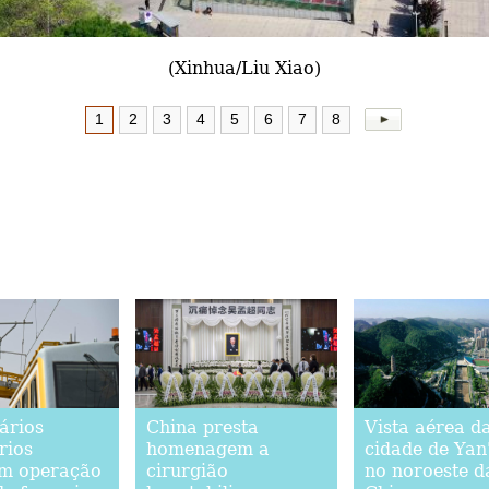
(Xinhua/Liu Xiao)
1
2
3
4
5
6
7
8
ários
China presta
Vista aérea d
rios
homenagem a
cidade de Yan
m operação
cirurgião
no noroeste d