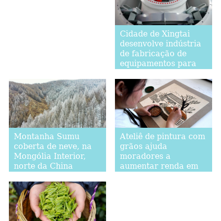
Cidade de Xingtai
desenvolve indústria
de fabricação de
equipamentos para
acelerar
transformação
industrial
Montanha Sumu
Ateliê de pintura com
coberta de neve, na
grãos ajuda
Mongólia Interior,
moradores a
norte da China
aumentar renda em
Hebei