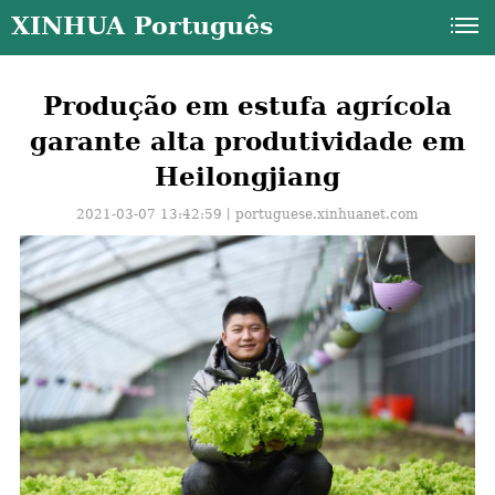
XINHUA Português
Produção em estufa agrícola
garante alta produtividade em
Heilongjiang
2021-03-07 13:42:59丨
portuguese.xinhuanet.com
a