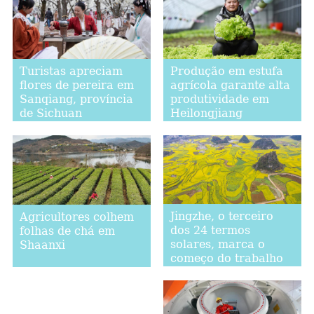
Turistas apreciam
Produção em estufa
flores de pereira em
agrícola garante alta
Sanqiang, província
produtividade em
de Sichuan
Heilongjiang
Jingzhe, o terceiro
Agricultores colhem
dos 24 termos
folhas de chá em
solares, marca o
Shaanxi
começo do trabalho
de aragem na
primavera