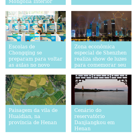
Mongólia Interior
Escolas de
Zona econômica
Chongqing se
especial de Shenzhen
preparam para voltar
realiza show de luzes
as aulas no novo
para comemorar seu
semestre
40º aniversário
Paisagem da vila de
Cenário do
Huaidian, na
reservatório
província de Henan
Danjiangkou em
Henan