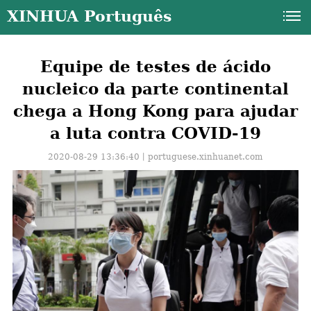
XINHUA Português
Equipe de testes de ácido
nucleico da parte continental
chega a Hong Kong para ajudar
a luta contra COVID-19
2020-08-29 13:36:40丨
portuguese.xinhuanet.com
a