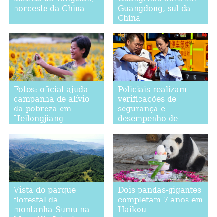
noroeste da China
Guangdong, sul da
China
Fotos: oficial ajuda
Policiais realizam
campanha de alívio
verificações de
da pobreza em
segurança e
Heilongjiang
desempenho de
ônibus escolares em
Gaocheng, província
de Hebei
Vista do parque
Dois pandas-gigantes
florestal da
completam 7 anos em
montanha Sumu na
Haikou